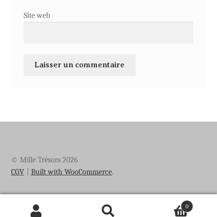
Site web
© Mille Trésors 2026
CGV
Built with WooCommerce
.
0