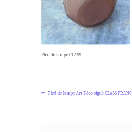
Pied de lampe CLASS
Navigation
Article
Pied de lampe Art Déco signé CLASS FRAN
précédent :
de
l’article