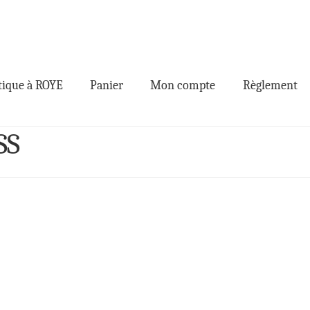
ique à ROYE
Panier
Mon compte
Règlement
SS