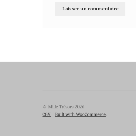
© Mille Trésors 2026
CGV
Built with WooCommerce
.