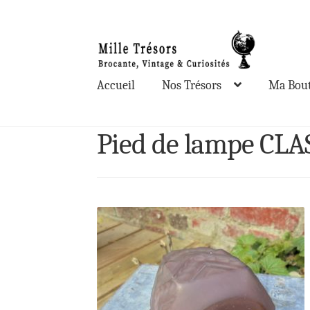
Aller
Aller
à
au
la
contenu
Accueil
Nos Trésors
Ma Bout
navigation
Pied de lampe CLA