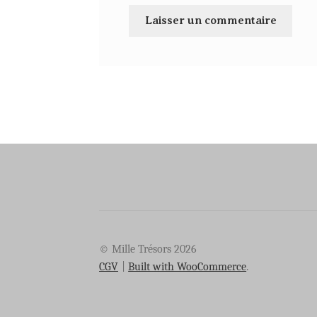
© Mille Trésors 2026
CGV
Built with WooCommerce
.