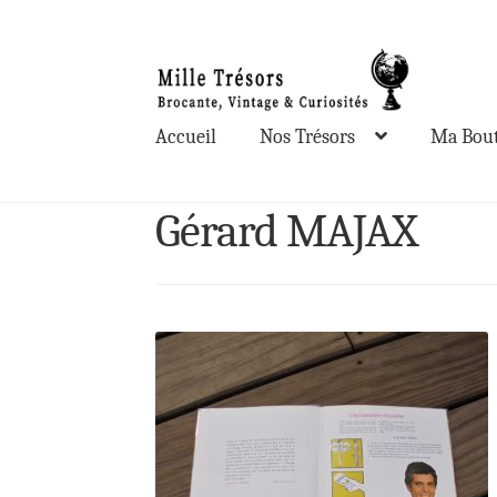
Aller
Aller
à
au
la
contenu
Accueil
Nos Trésors
Ma Bout
navigation
Gérard MAJAX