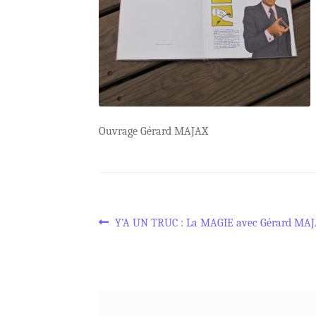
Ouvrage Gérard MAJAX
Navigation
Article
Y’A UN TRUC : La MAGIE avec Gérard MA
précédent :
de
l’article