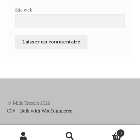
Site web
© Mille Trésors 2026
CGV
Built with WooCommerce
.
0