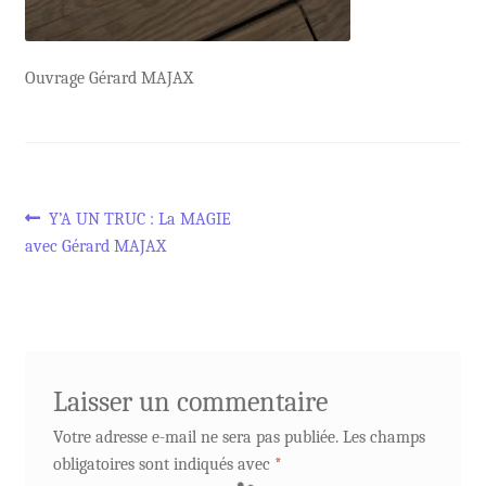
Ouvrage Gérard MAJAX
Navigation
Article
Y’A UN TRUC : La MAGIE
précédent :
avec Gérard MAJAX
de
l’article
Laisser un commentaire
Votre adresse e-mail ne sera pas publiée.
Les champs
obligatoires sont indiqués avec
*