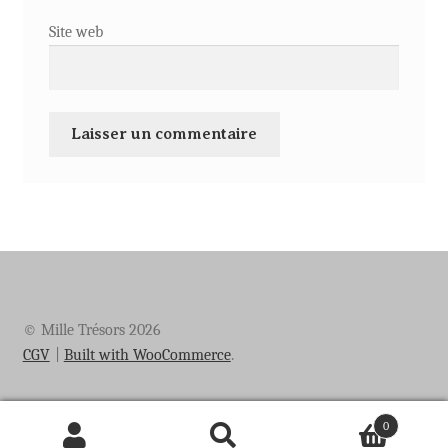
Site web
© Mille Trésors 2026
CGV
Built with WooCommerce
.
0