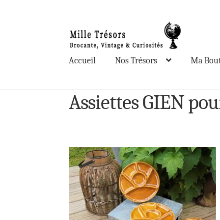
Aller
Aller
à
au
la
contenu
Accueil
Nos Trésors
Ma Bout
navigation
Assiettes GIEN po