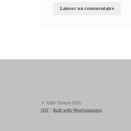
© Mille Trésors 2026
CGV
Built with WooCommerce
.