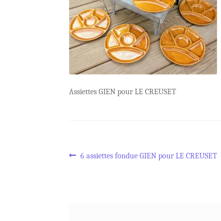
Assiettes GIEN pour LE CREUSET
Navigation
Article
6 assiettes fondue GIEN pour LE CREUSET
précédent :
de
l’article