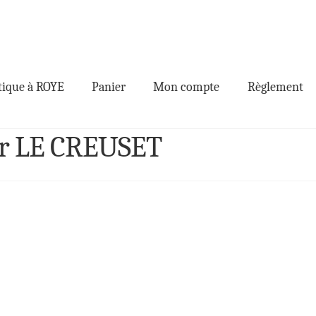
ique à ROYE
Panier
Mon compte
Règlement
ur LE CREUSET