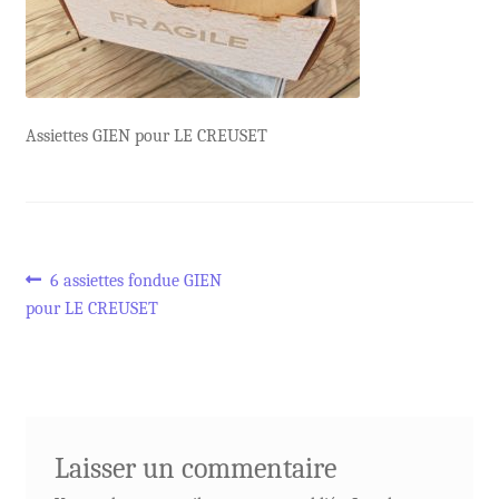
Assiettes GIEN pour LE CREUSET
Navigation
Article
6 assiettes fondue GIEN
précédent :
pour LE CREUSET
de
l’article
Laisser un commentaire