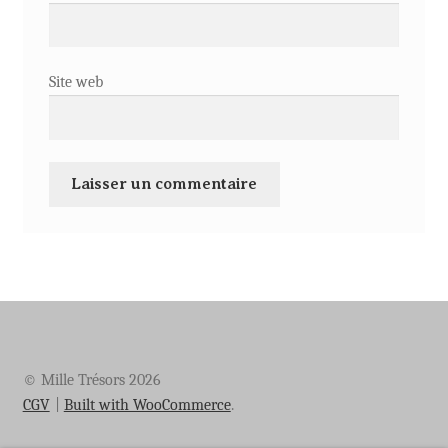
Site web
© Mille Trésors 2026
CGV
Built with WooCommerce
.