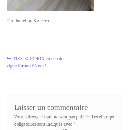
Tire-bouchon Sancerre
Navigation
Article
TIRE-BOUCHON en cep de
précédent :
vigne format 54 cm !
de
l’article
Laisser un commentaire
Votre adresse e-mail ne sera pas publiée.
Les champs
obligatoires sont indiqués avec
*