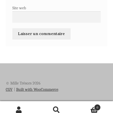
Site web
© Mille Trésors 2026
CGV
Built with WooCommerce
.
0