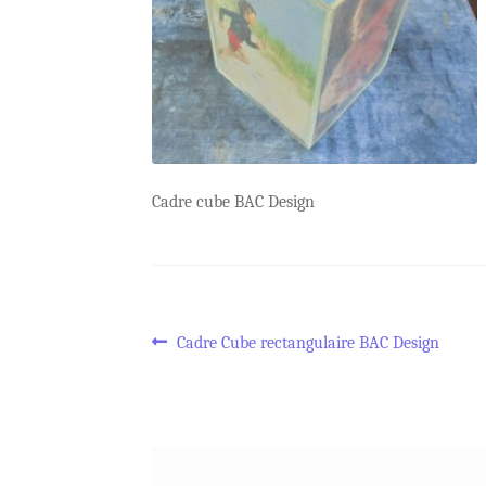
Cadre cube BAC Design
Navigation
Article
Cadre Cube rectangulaire BAC Design
précédent :
de
l’article