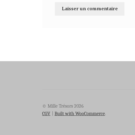
© Mille Trésors 2026
CGV
Built with WooCommerce
.