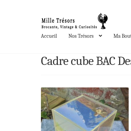
Aller
Aller
à
au
la
contenu
Accueil
Nos Trésors
Ma Bout
navigation
Cadre cube BAC De