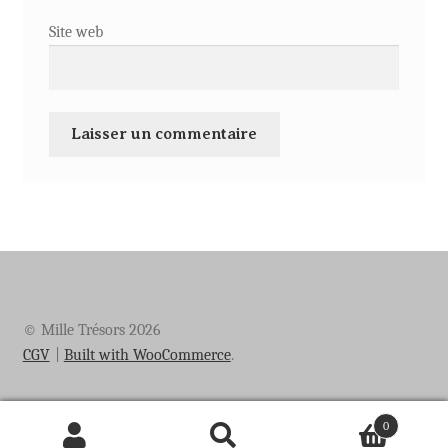
Site web
© Mille Trésors 2026
CGV
Built with WooCommerce
.
0