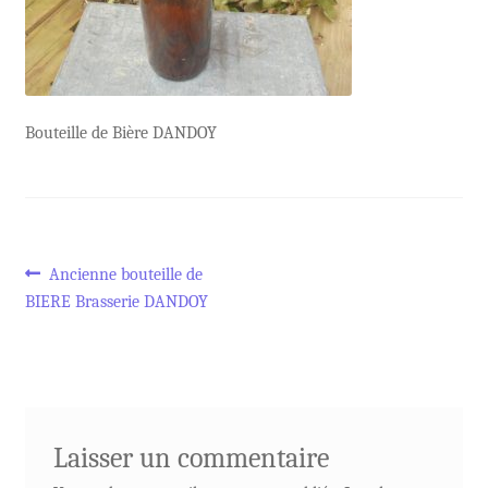
Bouteille de Bière DANDOY
Navigation
Article
Ancienne bouteille de
précédent :
BIERE Brasserie DANDOY
de
l’article
Laisser un commentaire