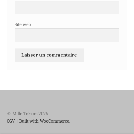
Site web
© Mille Trésors 2026
CGV
Built with WooCommerce
.