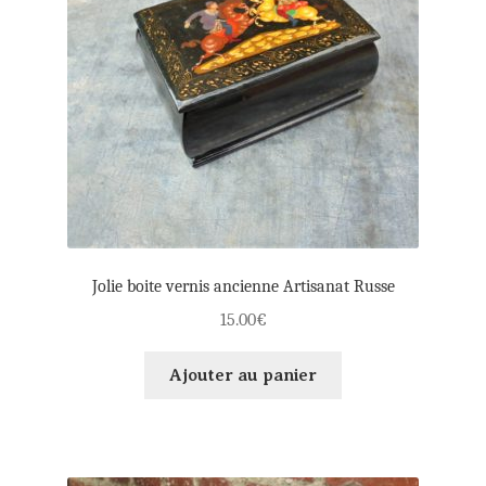
menu
Ouvri
Souvenirs d’enfance
enfant
le
menu
Ma Boutique à ROYE
enfant
Panier
Mon compte
Jolie boite vernis ancienne Artisanat Russe
Règlement
15.00
€
Ajouter au panier