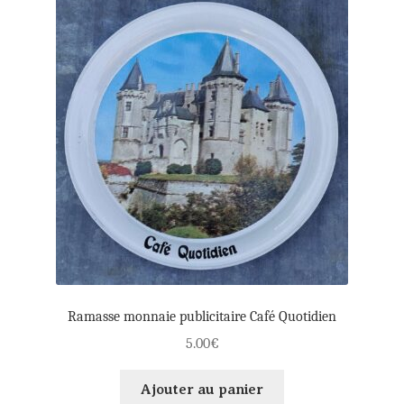
enfant
Panier
Mon compte
Règlement
Ramasse monnaie publicitaire Café Quotidien
5.00
€
Ajouter au panier