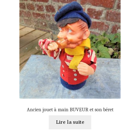
enfant
Panier
Mon compte
Règlement
Ancien jouet à main BUVEUR et son béret
Lire la suite