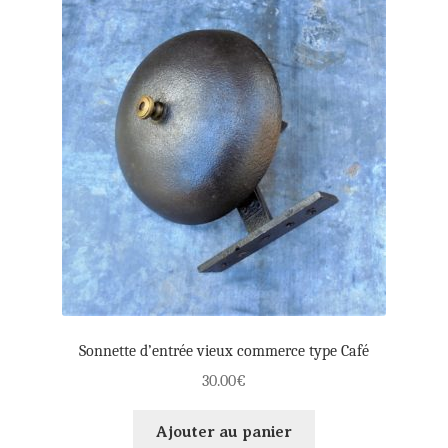
enfant
Panier
Mon compte
Règlement
Sonnette d’entrée vieux commerce type Café
30.00
€
Ajouter au panier