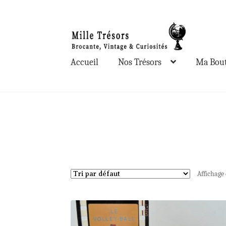
Aller
Aller
à
au
la
contenu
Accueil
Nos Trésors
Ma Bout
navigation
Affichage 