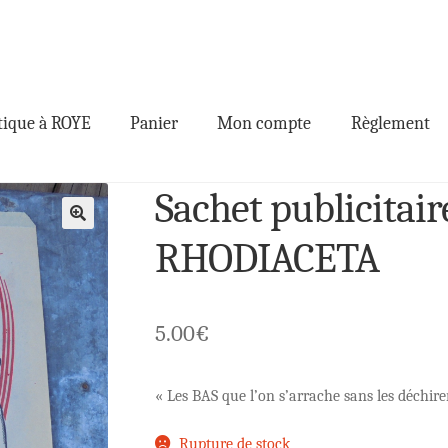
ique à ROYE
Panier
Mon compte
Règlement
Sachet publicitai
🔍
RHODIACETA
5.00
€
« Les BAS que l’on s’arrache sans les déchire
Rupture de stock