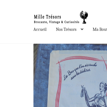
Aller
Aller
à
au
la
contenu
Accueil
Nos Trésors
Ma Bout
navigation