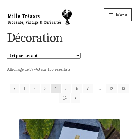
Aller
Aller
Menu
à
au
la
contenu
Accueil
Décoration
navigation
Ouvri
Nos Trésors
le
menu
Ouvri
Décoration
Affichage de 37–48 sur 158 résultats
enfant
le
menu
Objets de Curiosités
1
2
3
4
5
6
7
…
12
13
enfant
14
Ouvri
Photo & Cinéma
le
menu
Ouvri
Pub & Documents
enfant
le