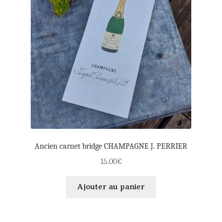
menu
Ouvri
Souvenirs d’enfance
enfant
le
menu
Ma Boutique à ROYE
enfant
Panier
Mon compte
Règlement
Ancien carnet bridge CHAMPAGNE J. PERRIER
15.00
€
Ajouter au panier